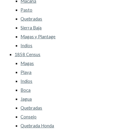
Macaná
Pasto
Quebradas
Sierra Baja
Magas y Plantage
Indios
1858 Census
Magas
Playa
Indios
Boca
Jagua
Quebradas
Consejo
Quebrada Honda